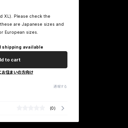
nd XL). Please check the
these are Japanese sizes and
or European sizes.
l shipping available
d to cart
にお住まいの方向け
通報する
(0)