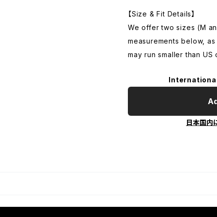
【Size & Fit Details】
We offer two sizes (M a
measurements below, as 
may run smaller than US 
Internationa
Ad
日本国内