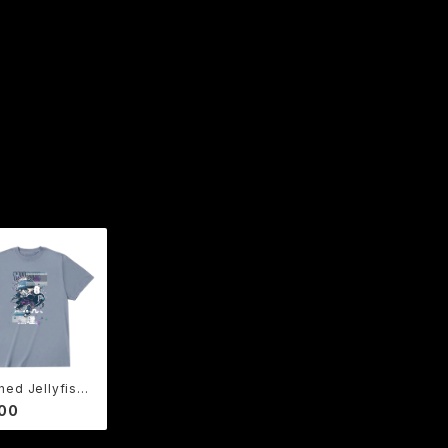
ched Jellyfish”
hic Tee 【BUGっ
00
月Tee】 鬼危怪
シャツ