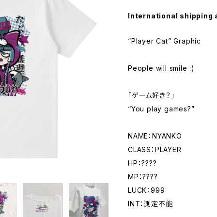
International shipping 
“Player Cat” Graphic
People will smile :)
「ゲーム好き？」
“You play games?”
NAME：NYANKO
CLASS：PLAYER
HP：????
MP：????
LUCK：999
INT：測定不能