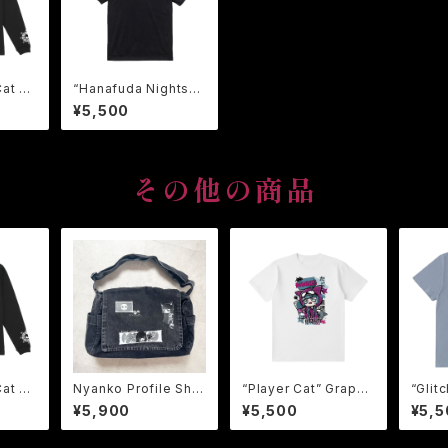
Cat Lo
“Hanafuda Nights”
e【キョ
Graphic Tee【-牌-】
¥5,500
ロンTe
鬼危怪會 花札 Tee
ャツ
Tシャツ / Hanaf
uda (Japanese Flo
wer Cards) Tee
その他の商品
Cat Lo
Nyanko Profile Sho
“Player Cat” Graphi
“Glit
e【キョ
ulder Bag 【にゃん子
c Tee 【GAMEにゃん
Grap
¥5,900
¥5,500
¥5,5
ロンTe
プロフィール ショルダー
子Tee】鬼危怪會 Tシ
てる海
ャツ
バッグ】 鬼危怪會 バッグ
ャツ
會 T