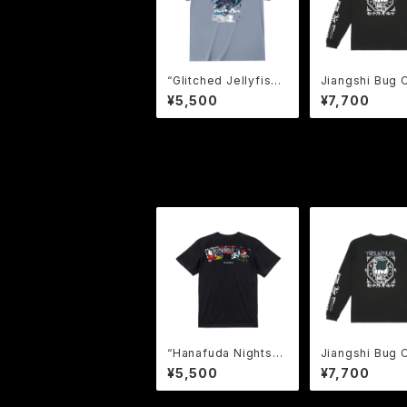
“Glitched Jellyfish”
Jiangshi Bug 
Graphic Tee 【BUGっ
ng Sleeve Te
¥5,500
¥7,700
てる海月Tee】 鬼危怪
ンシー バグ猫 
會 Tシャツ
e】鬼危怪會 Tシ
“Hanafuda Nights”
Jiangshi Bug 
Graphic Tee【-牌-】
ng Sleeve Te
¥5,500
¥7,700
鬼危怪會 花札 Tee
ンシー バグ猫 
Tシャツ / Hanaf
e】鬼危怪會 Tシ