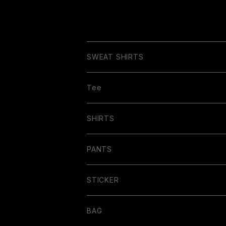
uda (Japanese Flo
wer Cards) Tee
SWEAT SHIRTS
Tee
SHIRTS
PANTS
STICKER
BAG