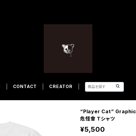
M
CONTACT
CREATOR
“Player Cat” Grap
危怪會 Tシャツ
¥5,500