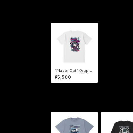
“Player Cat” Graphi
c Tee 【GAMEにゃん
¥5,500
子Tee】鬼危怪會 Tシ
ャツ