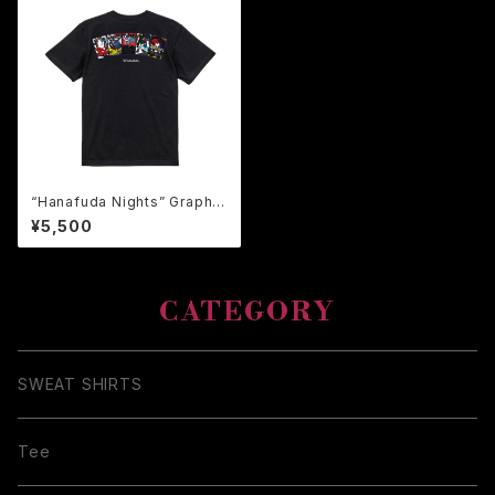
“Hanafuda Nights” Graphic
Tee【-牌-】鬼危怪會 花札 T
¥5,500
ee Tシャツ / Hanafuda
(Japanese Flower Cards)
Tee
CATEGORY
SWEAT SHIRTS
Tee