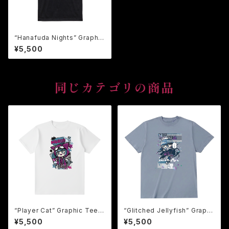
“Hanafuda Nights” Graphic
Tee【-牌-】鬼危怪會 花札 T
¥5,500
ee Tシャツ / Hanafuda
(Japanese Flower Cards)
Tee
同じカテゴリの商品
“Player Cat” Graphic Tee
“Glitched Jellyfish” Graphi
【GAMEにゃん子Tee】鬼危怪會
c Tee 【BUGってる海月Tee】
¥5,500
¥5,500
Tシャツ
鬼危怪會 Tシャツ