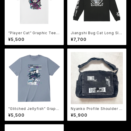
“Player Cat” Graphic Tee
Jiangshi Bug Cat Long Sle
【GAMEにゃん子Tee】鬼危怪會
eve Tee【キョンシー バグ猫
¥5,500
¥7,700
Tシャツ
ロンTee】鬼危怪會 Tシャツ
“Glitched Jellyfish” Graphi
Nyanko Profile Shoulder B
c Tee 【BUGってる海月Tee】
ag 【にゃん子 プロフィール ショ
¥5,500
¥5,900
鬼危怪會 Tシャツ
ルダーバッグ】 鬼危怪會 バッグ