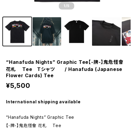
1
/5
“Hanafuda Nights” Graphic Tee【-牌-】鬼危怪會
花札 Tee Tシャツ / Hanafuda (Japanese
Flower Cards) Tee
¥5,500
International shipping available
“Hanafuda Nights” Graphic Tee
【-牌-】鬼危怪會 花札 Tee